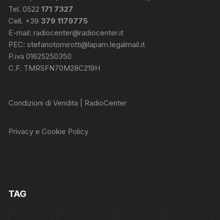
Tel. 0522
171 7327
Cell. +39
379 1179775
E-mail:
radiocenter@radiocenter.it
PEC:
stefanotomirotti@lapam.legalmail.it
P.iva 01625250350
C.F. TMRSFN70M28C219H
Condizioni di Vendita | RadioCenter
Privacy e Cookie Policy
TAG