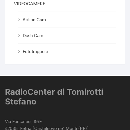
VIDEOCAMERE
Action Cam
Dash Cam
Fototrappole
RadioCenter di Tomirotti
Stefano
Via Fontanesi, 19/E
42035, Felina [Castelnovo ne' Monti (RE)]