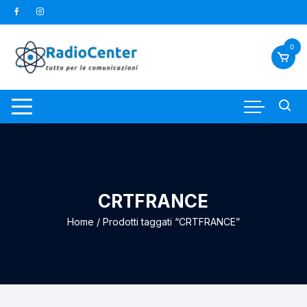
Vai
al
contenuto
0
CRTFRANCE
Home
/ Prodotti taggati “CRTFRANCE”