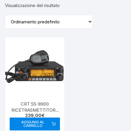
Visualizzazione del risultato
CRT SS-8900
RICETRASMETTITORE
239,00
€
28MHZ
AGGIUNGI AL
CARRELLO