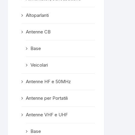
confezionata
superprotet
Altoparlanti
contenuto e c
formalità com
Mi ritengo est
Antenne CB
soddisfatto e
servisse altro, 
Base
meno di conside
"mio" fornitore p
Veicolari
Rispost
propriet
Grazie mille, ge
Antenne HF e 50MHz
A prest
Antenne per Portatili
Antenne VHF e UHF
Base