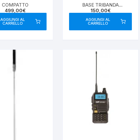
COMPATTO
BASE TRIBANDA
499,00
€
150,00
€
144/430/1200
AGGIUNGI AL
AGGIUNGI AL
CARRELLO
CARRELLO