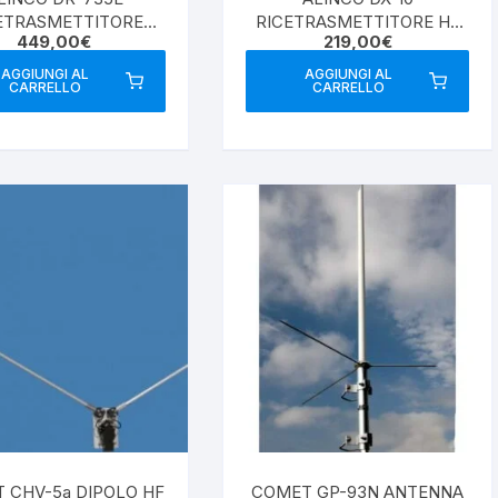
ETRASMETTITORE
RICETRASMETTITORE HF
449,00
€
219,00
€
BANDA VHF/UHF
10/11 METRI
ANALOGICO
AGGIUNGI AL
AGGIUNGI AL
CARRELLO
CARRELLO
 CHV-5a DIPOLO HF
COMET GP-93N ANTENNA