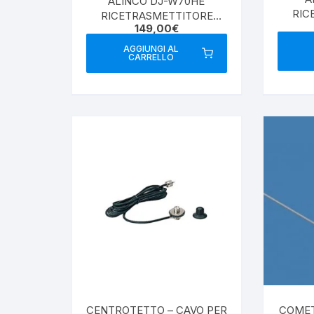
ALINCO DJ-W70HE
RIC
RICETRASMETTITORE
149,00
€
BI
PORTATILE BIBANDA
VHF/UHF
AGGIUNGI AL
CARRELLO
CENTROTETTO – CAVO PER
COMET