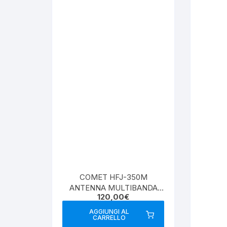
COMET HFJ-350M
ANTENNA MULTIBANDA
120,00
€
PORTATILE
AGGIUNGI AL
CARRELLO