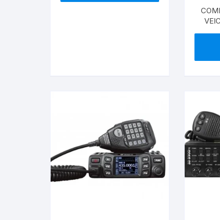
COME
VEI