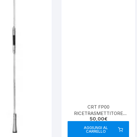
CRT FP00
RICETRASMETTITORE
50,00
€
PORTATILE DUAL BAND 5W
AGGIUNGI AL
CARRELLO