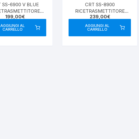
 SS-6900 V BLUE
CRT SS-8900
ETRASMETTITORE
RICETRASMETTITORE
199,00
€
239,00
€
28MHZ
28MHZ
AGGIUNGI AL
AGGIUNGI AL
CARRELLO
CARRELLO