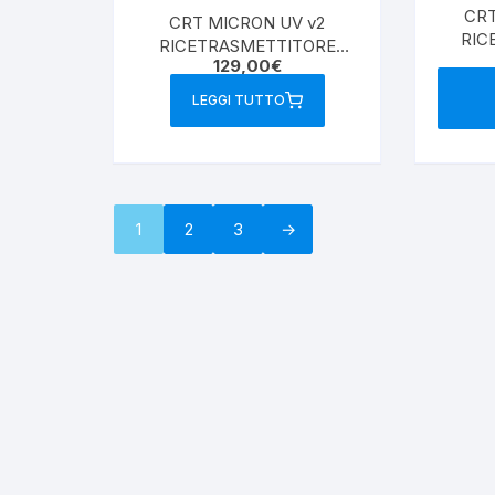
CRT
CRT MICRON UV v2
RIC
RICETRASMETTITORE
129,00
€
VHF/UHF 25W
LEGGI TUTTO
1
2
3
→