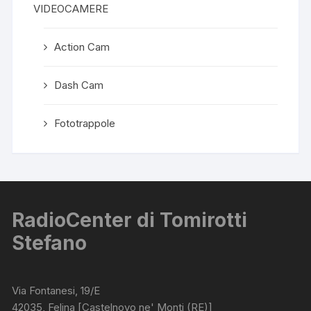
VIDEOCAMERE
Action Cam
Dash Cam
Fototrappole
RadioCenter di Tomirotti
Stefano
Via Fontanesi, 19/E
42035, Felina [Castelnovo ne' Monti (RE)]