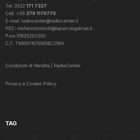
Tel. 0522
171 7327
Cell. +39
379 1179775
E-mail:
radiocenter@radiocenter.it
PEC:
stefanotomirotti@lapam.legalmail.it
P.iva 01625250350
C.F. TMRSFN70M28C219H
Condizioni di Vendita | RadioCenter
Privacy e Cookie Policy
TAG