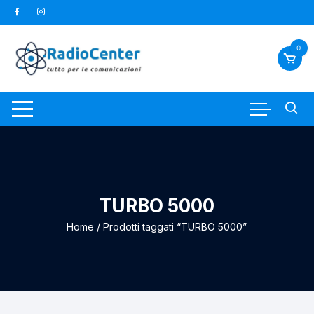
Vai
al
contenuto
0
TURBO 5000
Home
/ Prodotti taggati “TURBO 5000”