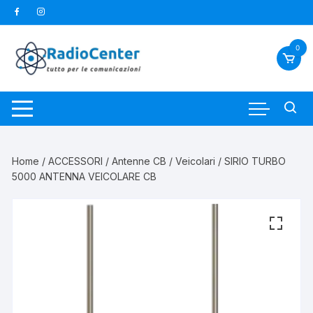
Vai
al
contenuto
0
Home
/
ACCESSORI
/
Antenne CB
/
Veicolari
/ SIRIO TURBO
5000 ANTENNA VEICOLARE CB