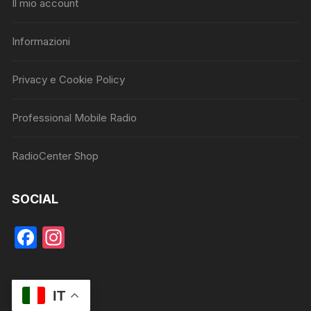
Il mio account
Informazioni
Privacy e Cookie Policy
Professional Mobile Radio
RadioCenter Shop
SOCIAL
F
In
a
st
c
a
IT
e
gr