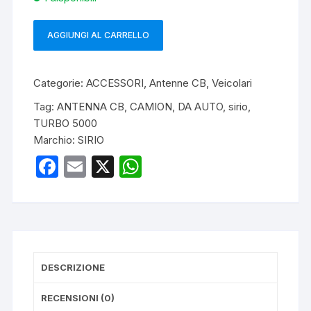
AGGIUNGI AL CARRELLO
SIRIO
TURBO
5000
Categorie:
ACCESSORI
,
Antenne CB
,
Veicolari
ANTENNA
Tag:
ANTENNA CB
,
CAMION
,
DA AUTO
,
sirio
,
VEICOLARE
TURBO 5000
CB
Marchio:
SIRIO
quantità
F
E
X
W
a
m
h
c
ail
at
e
s
b
A
DESCRIZIONE
o
p
o
p
RECENSIONI (0)