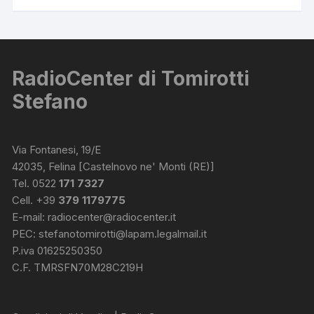
RadioCenter di Tomirotti
Stefano
Via Fontanesi, 19/E
42035, Felina [Castelnovo ne' Monti (RE)]
Tel. 0522
171 7327
Cell. +39
379 1179775
E-mail:
radiocenter@radiocenter.it
PEC:
stefanotomirotti@lapam.legalmail.it
P.iva 01625250350
C.F. TMRSFN70M28C219H