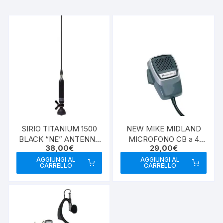
SIRIO TITANIUM 1500
NEW MIKE MIDLAND
BLACK “NE” ANTENNA
MICROFONO CB a 4
38,00
€
29,00
€
VEICOLARE CB
POLI ORIGINALE
AGGIUNGI AL
AGGIUNGI AL
CARRELLO
CARRELLO