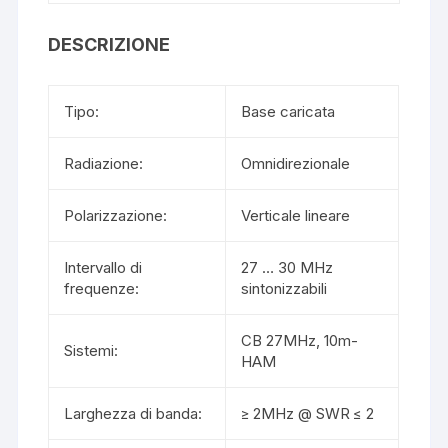
k
DESCRIZIONE
Tipo:
Base caricata
Radiazione:
Omnidirezionale
Polarizzazione:
Verticale lineare
Intervallo di
27 … 30 MHz
frequenze:
sintonizzabili
CB 27MHz, 10m-
Sistemi:
HAM
Larghezza di banda:
≥ 2MHz @ SWR ≤ 2