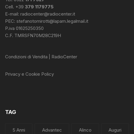
Cell. +39
379 1179775
E-mail:
radiocenter@radiocenter.it
PEC:
stefanotomirotti@lapam.legalmail.it
P.iva 01625250350
C.F. TMRSFN70M28C219H
Condizioni di Vendita | RadioCenter
Privacy e Cookie Policy
TAG
5 Anni
Advantec
Alinco
Auguri