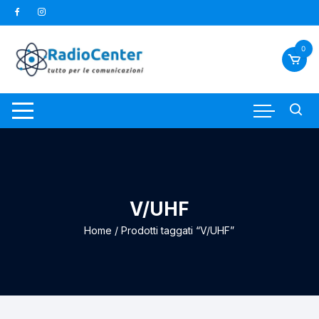
Vai
al
contenuto
0
V/UHF
Home
/ Prodotti taggati “V/UHF”