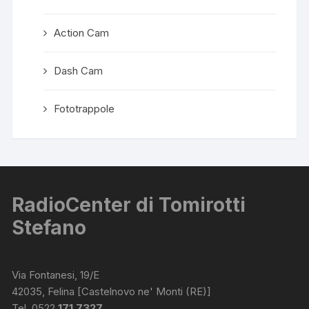
Action Cam
Dash Cam
Fototrappole
RadioCenter di Tomirotti
Stefano
Via Fontanesi, 19/E
42035, Felina [Castelnovo ne' Monti (RE)]
Tel. 0522
171 7327