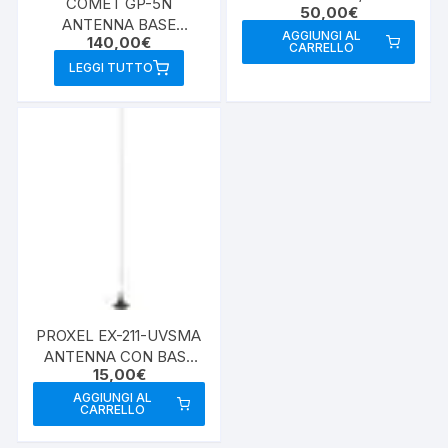
COMET GP-5N
50,00
€
5,5/4,5W
ANTENNA BASE
AGGIUNGI AL
140,00
€
VHF/UHF
CARRELLO
LEGGI TUTTO
PROXEL EX-211-UVSMA
ANTENNA CON BASE
15,00
€
MAGNETICA
AGGIUNGI AL
CARRELLO