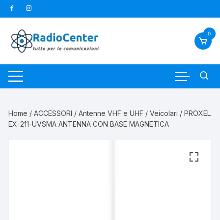
Vai
al
contenuto
0
Home
/
ACCESSORI
/
Antenne VHF e UHF
/
Veicolari
/ PROXEL
EX-211-UVSMA ANTENNA CON BASE MAGNETICA