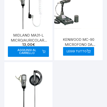
MIDLAND MA31-L
KENWOOD MC-90
MICRO/AURICOLARE
MICROFONO DA
13,00
€
2PIN MIDLAND
TAVOLO
AGGIUNGI AL
LEGGI TUTTO
CARRELLO