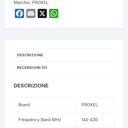
Marchio:
PROXEL
quantità
F
E
X
W
a
m
h
c
ail
at
e
s
b
A
DESCRIZIONE
o
p
o
p
RECENSIONI (0)
k
DESCRIZIONE
Brand
PROXEL
Frequency Band MHz
144-430