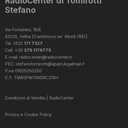
RadioCenter di Tomirotti
Stefano
Via Fontanesi, 19/E
42035, Felina [Castelnovo ne' Monti (RE)]
Tel. 0522
171 7327
Cell. +39
379 1179775
E-mail:
radiocenter@radiocenter.it
PEC:
stefanotomirotti@lapam.legalmail.it
P.iva 01625250350
C.F. TMRSFN70M28C219H
Condizioni di Vendita | RadioCenter
Privacy e Cookie Policy