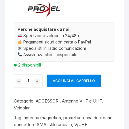
Perché acquistare da noi:
Spedizione veloce in 24/48h
Pagamenti sicuri con carta o PayPal
Specialisti in radio comunicazioni
Assistenza clienti disponibile
2 disponibili
PROXEL
AGGIUNGI AL CARRELLO
EX-
211-
UVSMA
Categorie:
ACCESSORI
,
Antenne VHF e UHF
,
ANTENNA
Veicolari
CON
Tag:
antenna magnetica
,
proxel antenna dual band
BASE
connettore SMA
,
stilo acciaio
,
V/UHF
MAGNETICA