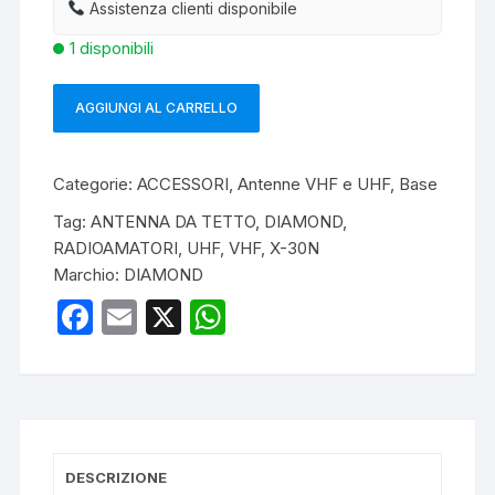
Assistenza clienti disponibile
1 disponibili
AGGIUNGI AL CARRELLO
DIAMOND
X-
30N
Categorie:
ACCESSORI
,
Antenne VHF e UHF
,
Base
ANTENNA
Tag:
ANTENNA DA TETTO
,
DIAMOND
,
BASE
RADIOAMATORI
,
UHF
,
VHF
,
X-30N
144/430MHZ
Marchio:
DIAMOND
quantità
F
E
X
W
a
m
h
c
ail
at
e
s
b
A
DESCRIZIONE
o
p