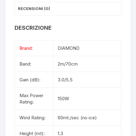
o
p
RECENSIONI (0)
k
DESCRIZIONE
Brand:
DIAMOND
Band:
2m/70cm
Gain (dB):
3.0/5.5
Max Power
150W
Rating:
Wind Rating:
60mt./sec (no ice)
Height (mt):
1.3