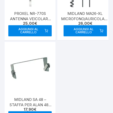
PROXEL NR-770S
MIDLAND MA26-XL
ANTENNA VEICOLARE
MICROFONO/AURICOLARE
25,00
€
26,00
€
VHF/UHF
2 PIN
AGGIUNGI AL
AGGIUNGI AL
CARRELLO
CARRELLO
MIDLAND SA 48 –
STAFFA PER ALAN 48 /
17,90
€
68