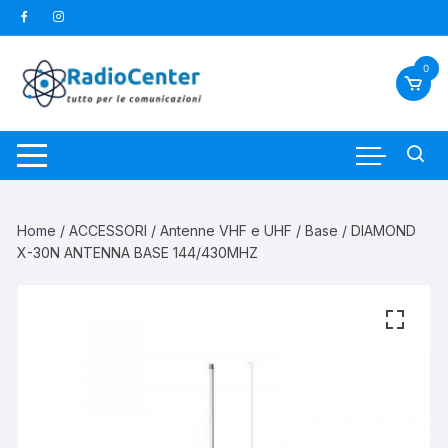
Vai
al
contenuto
0
Home
/
ACCESSORI
/
Antenne VHF e UHF
/
Base
/ DIAMOND
X-30N ANTENNA BASE 144/430MHZ