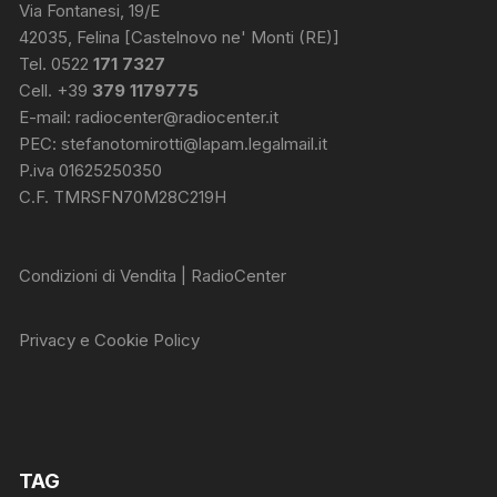
Via Fontanesi, 19/E
42035, Felina [Castelnovo ne' Monti (RE)]
Tel. 0522
171 7327
Cell. +39
379 1179775
E-mail:
radiocenter@radiocenter.it
PEC:
stefanotomirotti@lapam.legalmail.it
P.iva 01625250350
C.F. TMRSFN70M28C219H
Condizioni di Vendita | RadioCenter
Privacy e Cookie Policy
TAG