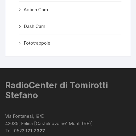
Action Cam
Dash Cam
Fototrappole
RadioCenter di Tomirotti
Stefano
Via Fontanesi, 19/E
42035, Felina [Castelnovo ne' Monti (RE)]
Tel. 0522
171 7327