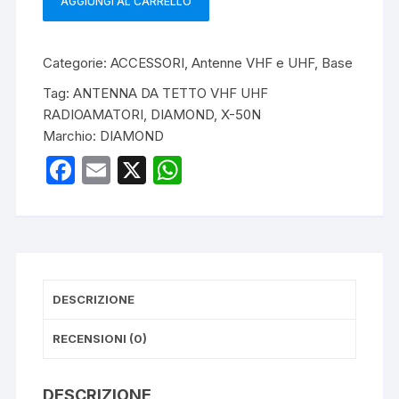
AGGIUNGI AL CARRELLO
DIAMOND
X-
50N
Categorie:
ACCESSORI
,
Antenne VHF e UHF
,
Base
ANTENNA
Tag:
ANTENNA DA TETTO VHF UHF
BASE
RADIOAMATORI
,
DIAMOND
,
X-50N
VHF/UHF
Marchio:
DIAMOND
quantità
F
E
X
W
a
m
h
c
ail
at
e
s
b
A
DESCRIZIONE
o
p
o
p
RECENSIONI (0)
k
DESCRIZIONE