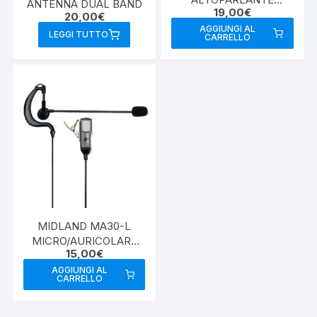
ANTENNA DUAL BAND
19,00
€
ESTERNO
20,00
€
AGGIUNGI AL
LEGGI TUTTO
CARRELLO
MIDLAND MA30-L
MICRO/AURICOLARE
15,00
€
2PIN MIDLAND
AGGIUNGI AL
CARRELLO