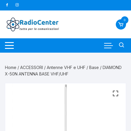
Vai
al
contenuto
0
Home
/
ACCESSORI
/
Antenne VHF e UHF
/
Base
/ DIAMOND
X-50N ANTENNA BASE VHF/UHF