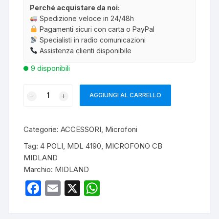
Perché acquistare da noi:
Spedizione veloce in 24/48h
Pagamenti sicuri con carta o PayPal
Specialisti in radio comunicazioni
Assistenza clienti disponibile
9 disponibili
MIDLAND
AGGIUNGI AL CARRELLO
MDL4190- MICROFONO
CB
a
Categorie:
ACCESSORI
,
Microfoni
4
Tag:
4 POLI
,
MDL 4190
,
MICROFONO CB
POLI
MIDLAND
quantità
Marchio:
MIDLAND
F
E
X
W
a
m
h