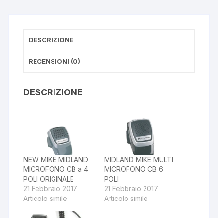
c
ail
at
e
s
b
A
DESCRIZIONE
o
p
o
p
RECENSIONI (0)
k
DESCRIZIONE
NEW MIKE MIDLAND
MIDLAND MIKE MULTI
MICROFONO CB a 4
MICROFONO CB 6
POLI ORIGINALE
POLI
21 Febbraio 2017
21 Febbraio 2017
Articolo simile
Articolo simile