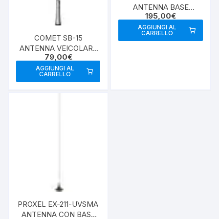
ANTENNA BASE
195,00
€
VHF/UHF
AGGIUNGI AL
CARRELLO
COMET SB-15
ANTENNA VEICOLARE
79,00
€
TRIBANDA
AGGIUNGI AL
CARRELLO
PROXEL EX-211-UVSMA
ANTENNA CON BASE