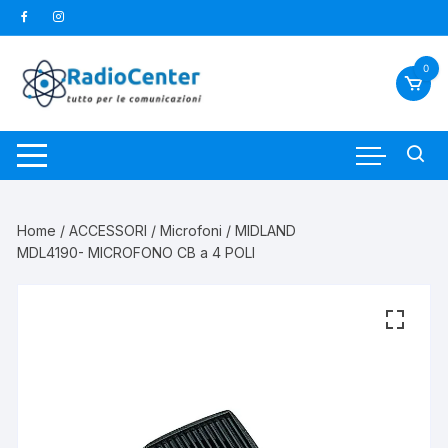
Vai
al
contenuto
0
Home
/
ACCESSORI
/
Microfoni
/ MIDLAND
MDL4190- MICROFONO CB a 4 POLI