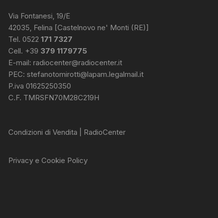
Via Fontanesi, 19/E
42035, Felina [Castelnovo ne' Monti (RE)]
Tel. 0522
171 7327
Cell. +39
379 1179775
E-mail:
radiocenter@radiocenter.it
PEC:
stefanotomirotti@lapam.legalmail.it
P.iva 01625250350
C.F. TMRSFN70M28C219H
Condizioni di Vendita | RadioCenter
Privacy e Cookie Policy