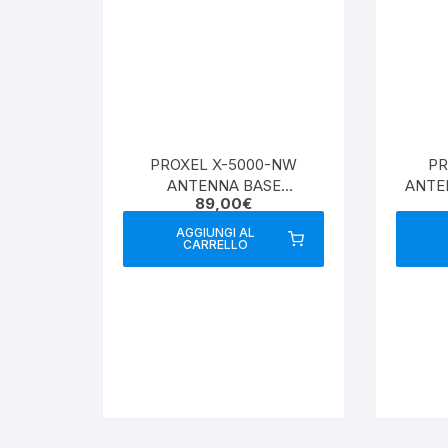
PROXEL X-5000-NW
PR
ANTENNA BASE
ANTE
89,00
€
144/430/1200
AGGIUNGI AL
CARRELLO