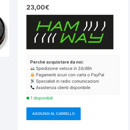
23,00
€
Perché acquistare da noi:
Spedizione veloce in 24/48h
Pagamenti sicuri con carta o PayPal
Specialisti in radio comunicazioni
Assistenza clienti disponibile
Negozi
for
1 disponibili
Il tito
AGGIUNGI AL CARRELLO
un
HAM-
co
WAY