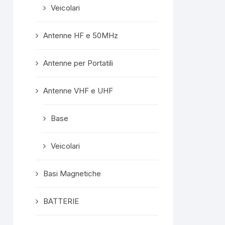
Veicolari
Risposta dal
proprietario
Grazie mille, gentilissimo!
Antenne HF e 50MHz
A presto!
Antenne per Portatili
Antenne VHF e UHF
Base
Veicolari
Basi Magnetiche
BATTERIE