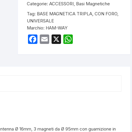
UM-
Categorie:
ACCESSORI
,
Basi Magnetiche
È
310
import
Tag:
BASE MAGNETICA TRIPLA
,
CON FORO
,
TRIPLA
offre p
UNIVERSALE
BASE
consu
Marchio:
HAM-WAY
MAGNETICA
UNIVERSALE
F
E
X
W
quantità
a
m
h
Gr
c
ail
at
e
s
b
A
o
p
o
p
k
antenna Ø 16mm, 3 magneti da Ø 95mm con guarnizione in