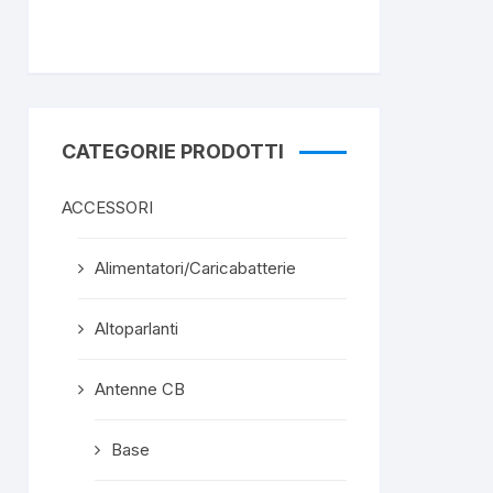
 un riferimento
disponibilità un "Proxel SX-
ante per la zona ed
1000". L'ho ordinato
ari possibilità anche
immediatamente atteso
lenze e vendite via
che mi era stata assicurata
web.
la spedizione il giorno
dopo e che mi sarebbe
CATEGORIE PRODOTTI
giunto nei due giorni
Risposta dal
successivi.
proprietario
azie Francesco!
Ho ricevuto lo strumento
ACCESSORI
con un giorno d'anticipo in
una scatola
Alimentatori/Caricabatterie
eccellentemente
confezionata quindi
superprotetta del
Altoparlanti
contenuto e con le due
formalità commerciali.
Mi ritengo estremamente
Antenne CB
soddisfatto e, ove mi
servisse altro, non farò a
Base
meno di considerarlo quale
"mio" fornitore privilegiato.