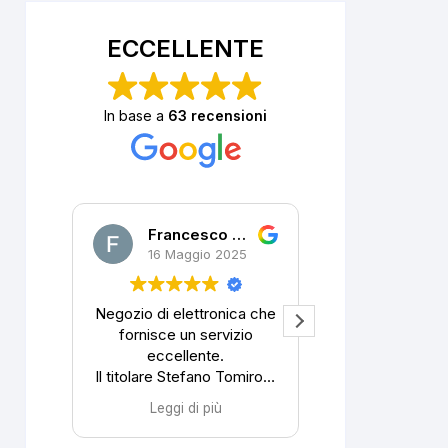
ECCELLENTE
In base a
63 recensioni
Francesco DALLA PORTA
P. R.
16 Maggio 2025
10 Aprile 2025
o di elettronica che
Ho telefonato al
nisce un servizio
proprietario, sul suo
eccellente.
cellulare, alle 15:50 del
lare Stefano Tomirotti
7/4/2025. Il breve
isce una grande
colloquio è stato, cordiale,
Leggi di più
Leggi di più
mpetenza a pari
preciso ed esaustivo.
disponibilità.
Aveva nella sua