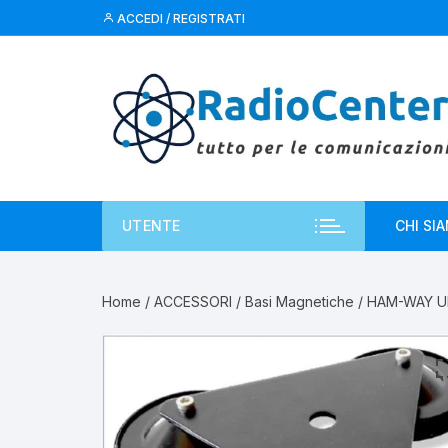
Vai
ACCEDI / REGISTRATI
al
contenuto
UTENTE
CHI SI
Home
/
ACCESSORI
/
Basi Magnetiche
/ HAM-WAY U