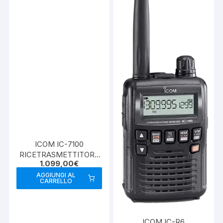
ICOM IC-7100
RICETRASMETTITORE
1.099,00
€
DIGITALE ALL MODE
HF/VHF/UHF
AGGIUNGI AL
CARRELLO
ICOM IC-R6