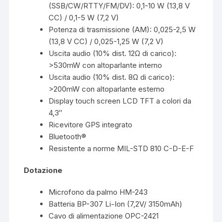
(SSB/CW/RTTY/FM/DV): 0,1-10 W (13,8 V
CC) / 0,1-5 W (7,2 V)
Potenza di trasmissione (AM): 0,025-2,5 W
(13,8 V CC) / 0,025-1,25 W (7,2 V)
Uscita audio (10% dist. 12Ω di carico):
>530mW con altoparlante interno
Uscita audio (10% dist. 8Ω di carico):
>200mW con altoparlante esterno
Display touch screen LCD TFT a colori da
4,3″
Ricevitore GPS integrato
Bluetooth®
Resistente a norme MIL-STD 810 C-D-E-F
Dotazione
Microfono da palmo HM-243
Batteria BP-307 Li-Ion (7,2V/ 3150mAh)
Cavo di alimentazione OPC-2421