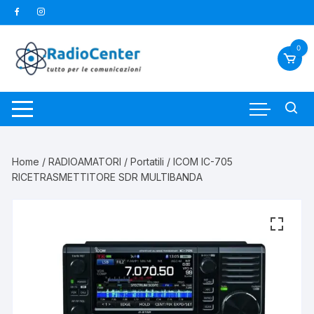
Vai
al
contenuto
0
Home
/
RADIOAMATORI
/
Portatili
/ ICOM IC-705
RICETRASMETTITORE SDR MULTIBANDA