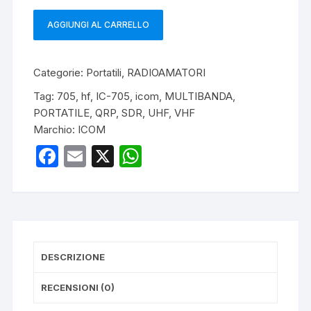
AGGIUNGI AL CARRELLO
ICOM
IC-
705
Categorie:
Portatili
,
RADIOAMATORI
RICETRASMETTITORE
Tag:
705
,
hf
,
IC-705
,
icom
,
MULTIBANDA
,
SDR
PORTATILE
,
QRP
,
SDR
,
UHF
,
VHF
MULTIBANDA
Marchio:
ICOM
quantità
F
E
X
W
a
m
h
c
ail
at
e
s
b
A
DESCRIZIONE
o
p
o
p
RECENSIONI (0)