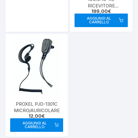
RICEVITORE
199,00
€
PORTATILE LARGO
SPETTRO
AGGIUNGI AL
CARRELLO
PROXEL PJD-1301C
MICRO/AURICOLARE
12,00
€
AGGIUNGI AL
CARRELLO