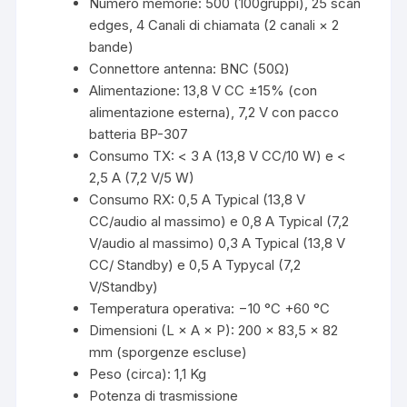
Numero memorie: 500 (100gruppi), 25 scan
edges, 4 Canali di chiamata (2 canali × 2
bande)
Connettore antenna: BNC (50Ω)
Alimentazione: 13,8 V CC ±15% (con
alimentazione esterna), 7,2 V con pacco
batteria BP-307
Consumo TX: < 3 A (13,8 V CC/10 W) e <
2,5 A (7,2 V/5 W)
Consumo RX: 0,5 A Typical (13,8 V
CC/audio al massimo) e 0,8 A Typical (7,2
V/audio al massimo) 0,3 A Typical (13,8 V
CC/ Standby) e 0,5 A Typycal (7,2
V/Standby)
Temperatura operativa: −10 °C +60 °C
Dimensioni (L × A × P): 200 × 83,5 × 82
mm (sporgenze escluse)
Peso (circa): 1,1 Kg
Potenza di trasmissione