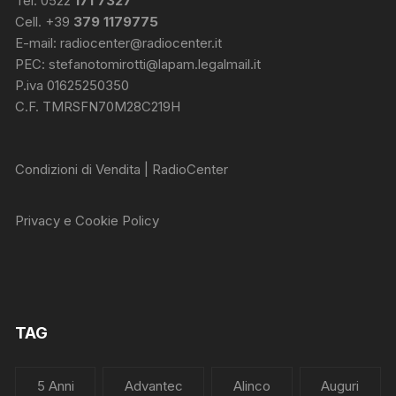
Tel. 0522
171 7327
Cell. +39
379 1179775
E-mail:
radiocenter@radiocenter.it
PEC:
stefanotomirotti@lapam.legalmail.it
P.iva 01625250350
C.F. TMRSFN70M28C219H
Condizioni di Vendita | RadioCenter
Privacy e Cookie Policy
TAG
5 Anni
Advantec
Alinco
Auguri